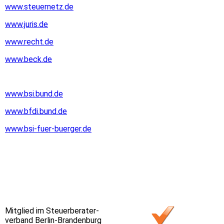
www.steuernetz.de
www.juris.de
www.recht.de
www.beck.de
www.bsi.bund.de
www.bfdi.bund.de
www.bsi-fuer-buerger.de
Mitglied im Steuerberater­
verband Berlin-Brandenburg